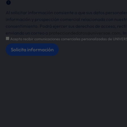
Al solicitar información consiente a que sus datos personale
información y prospección comercial relacionada con nuestro
consentimiento. Podrá ejercer sus derechos de acceso, recti
enviando un correo a
protecciondedatos@universae.com
. I
Acepto recibir comunicaciones comerciales personalizadas de UNIVERS
Solicita información