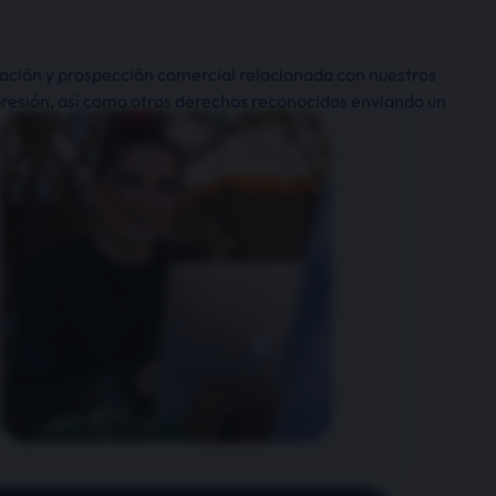
mación y prospección comercial relacionada con nuestros
upresión, así como otros derechos reconocidos enviando un